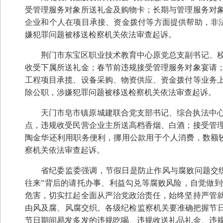
受管理服务对象所送礼金及购物卡；长期与管理服务对
企业和个人在项目承接、资金拨付等方面提供帮助，非法
嫌犯罪问题被移送检察机关依法审查起诉。
荆门市东宝区职业技术教育中心原党总支副书记、校长
收受下属所送礼金；春节前违规接受管理服务对象宴请
工程项目承揽、设备采购、物资供应、资金拨付等业务上谋
除公职，涉嫌犯罪问题被移送检察机关依法审查起诉。
天门市皂市镇原城建联合党支部书记、综合执法中心原
点，违规收受民营企业主所送高档香烟、白酒；接受管
陶金华还利用职务便利，挪用公款用于个人消费，数额较
察机关依法审查起诉。
省纪委监委强调，节假日是防止作风与腐败问题交
往来”背后的请托办事、利益勾兑等腐败风险，自觉做
危害，切实扛起全面从严治党政治责任，始终坚持严管
由风及腐、风腐交织。各级纪检监察机关要准确把握节日
节日期间易发多发的违规吃喝、违规收送礼品礼金、违