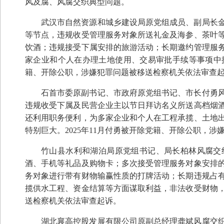
风及腐、风腐交织典型问题。
武汉市自然资源和城乡建设局原党组成员、副局长金保
等节点，违规收受管理服务对象所送礼金及海参、茶叶
饮酒；违规接受下属安排的旅游活动；长期邀约管理服
家企业和个人在办理土地使用、交易审批手续等事项中提
籍、开除公职，涉嫌犯罪问题被移送检察机关依法审查
石首市委原副书记、市政府原党组书记、市长付勇风腐
违规收受下属及民营企业主以节日拜访名义所送高档烟
还利用职务便利，为多家企业和个人在工程承揽、土地
特别巨大。2025年11月付勇被开除党籍、开除公职，
竹山县水利和湖泊局原党组书记、局长柏林风腐交织问
酒、手机等礼品及购物卡；多次接受管理服务对象安排
务对象进行带有财物输赢性质的打牌活动；长期违规占
揽供水工程、资金结算等方面谋取利益，非法收受财物，数
送检察机关依法审查起诉。
湖北襄高控股发展有限公司原副总经理龚斌风腐交织问